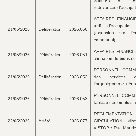
Saint-Pan » – Fi
redevances d’occupat
AFFAIRES FINANCIE
tarif d’occupati
21/05/2026
Délibération
2026.050
(extension sur l’e
communal)
AFFAIRES FINANCIE
21/05/2026
Délibération
2026.051
aliénation de biens 
PERSONNEL COMMUN
21/05/2026
Délibération
2026.052
des services e
l’organigramme
+
An
PERSONNEL COMMUN
21/05/2026
Délibération
2026.053
tableau des emplois 
REGLEMENTATION
22/05/2026
Arrêté
2026.077
CIRCULATION - Mise
« STOP » Rue Maurice