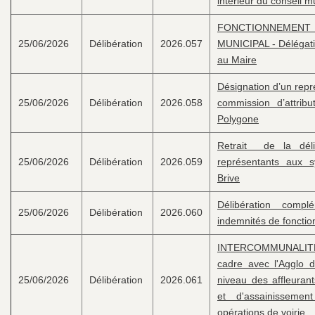
intérieur du conseil m
FONCTIONNEM
25/06/2026
Délibération
2026.057
MUNICIPAL - Délégati
au Maire
Désignation d’un repr
25/06/2026
Délibération
2026.058
commission d’attrib
Polygone
Retrait de la déli
25/06/2026
Délibération
2026.059
représentants aux s
Brive
Délibération compl
25/06/2026
Délibération
2026.060
indemnités de fonctio
INTERCOMMUNALITÉ
cadre avec l'Agglo 
25/06/2026
Délibération
2026.061
niveau des affleuran
et d'assainisseme
opérations de voirie