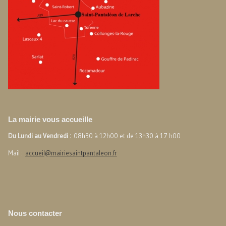
La mairie vous accueille
Du Lundi au Vendredi :
08h30 à 12h00 et de 13h30 à 17 h00
Mail :
accueil@mairiesaintpantaleon.fr
Nous contacter