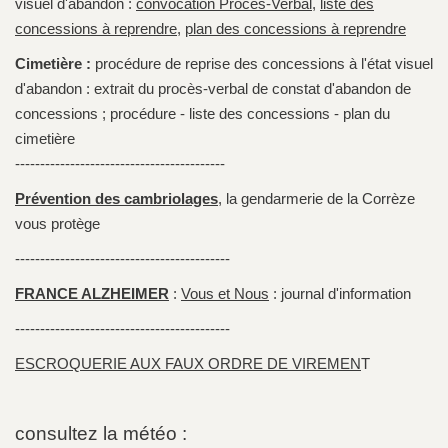
visuel d'abandon :
convocation Procès-Verbal
,
liste des
concessions à reprendre
,
plan des concessions à reprendre
Cimetière :
procédure de reprise des concessions à l'état visuel
d'abandon : extrait du procès-verbal de constat d'abandon de
concessions ; procédure - liste des concessions - plan du
cimetière
------------------------------------------
Prévention des cambriolages
, la gendarmerie de la Corrèze
vous protège
-------------------------------------------
FRANCE ALZHEIMER
:
Vous et Nous
: journal d'information
-------------------------------------------
ESCROQUERIE AUX FAUX ORDRE DE VIREMEN
T
consultez la météo :