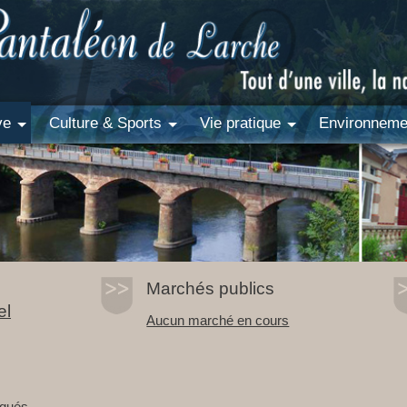
ve
Culture & Sports
Vie pratique
Environneme
Marchés publics
el
Aucun marché en cours
qués