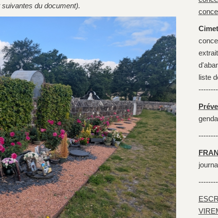
 suivantes du document).
conce
Cimet
conces
extrai
d'aba
liste 
--------
Préve
genda
--------
FRAN
journa
--------
ESCR
VIRE