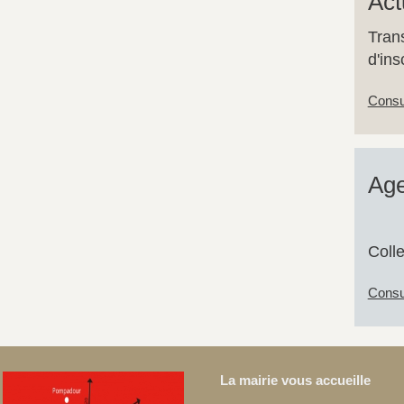
Act
Tran
d'in
Consul
Ag
Colle
Consu
La mairie vous accueille