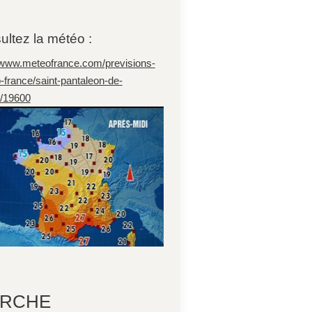
ultez la météo :
//www.meteofrance.com/previsions-
-france/saint-pantaleon-de-
e/19600
RCHE