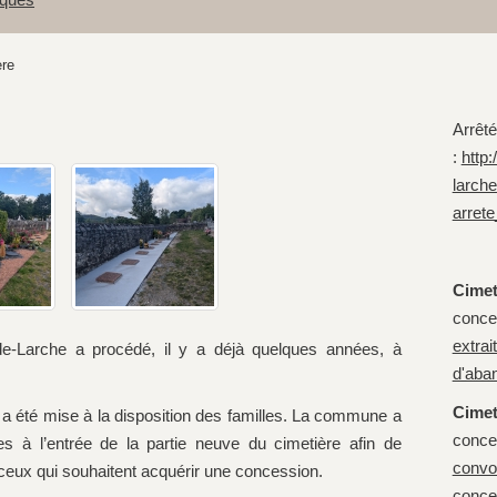
ère
Arrêt
:
http
larche
arret
Cimet
conces
extrai
e-Larche a procédé, il y a déjà quelques années, à
d'aba
Cimet
a été mise à la disposition des familles. La commune a
conces
es à l’entrée de la partie neuve du cimetière afin de
convo
ceux qui souhaitent acquérir une concession.
conce