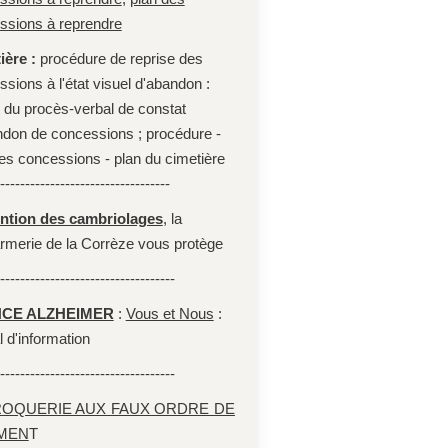
ssions à reprendre
ière :
procédure de reprise des
sions à l'état visuel d'abandon :
t du procès-verbal de constat
ndon de concessions ; procédure -
des concessions - plan du cimetière
----------------------------------
ntion des cambriolages
, la
rmerie de la Corrèze vous protège
-----------------------------------
CE ALZHEIMER
:
Vous et Nous
:
l d'information
-----------------------------------
OQUERIE AUX FAUX ORDRE DE
MEN
T