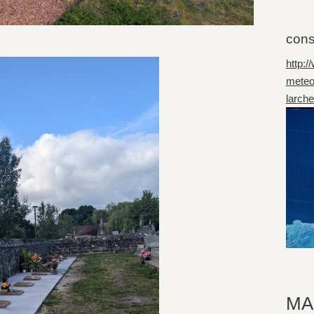
cons
http:
meteo
larch
MA