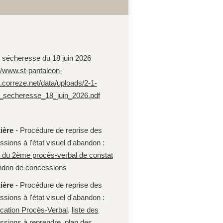
é sécheresse du 18 juin 2026
://www.st-pantaleon-
.correze.net/data/uploads/2-1-
e_secheresse_18_juin_2026.pdf
ière
- Procédure de reprise des
sions à l'état visuel d'abandon :
t du 2ème procès-verbal de constat
ndon de concessions
ière
- Procédure de reprise des
sions à l'état visuel d'abandon :
cation Procès-Verbal
,
liste des
ssions à reprendre
,
plan des